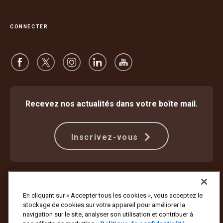
CONNECTER
Recevez nos actualités dans votre boîte mail.
Inscrivez-vous
Protection contre la fraude
Modalités
Conditions d’utilisation du site internet
Politique de confidentialité
En cliquant sur « Accepter tous les cookies », vous acceptez le
Paramètres des cookies
stockage de cookies sur votre appareil pour améliorer la
navigation sur le site, analyser son utilisation et contribuer à
Copyright ©1994-2026 United Parcel Service of America, Inc. Tous