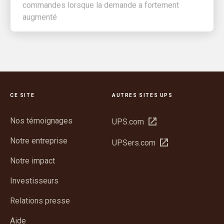
augmenté
CE SITE
AUTRES SITES UPS
Nos témoignages
Ouvrir
UPS.com
dans
Notre entreprise
Ouvrir
UPSers.com
une
dans
nouvelle
Notre impact
une
fenêtre
nouvelle
Investisseurs
fenêtre
Relations presse
Aide