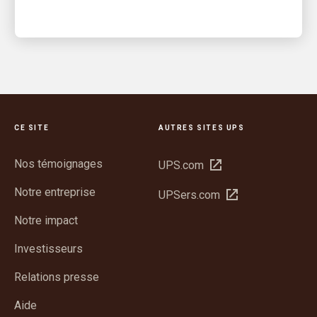
CE SITE
AUTRES SITES UPS
Nos témoignages
Ouvrir
UPS.com
dans
Notre entreprise
Ouvrir
UPSers.com
une
dans
nouvelle
Notre impact
une
fenêtre
nouvelle
Investisseurs
fenêtre
Relations presse
Aide