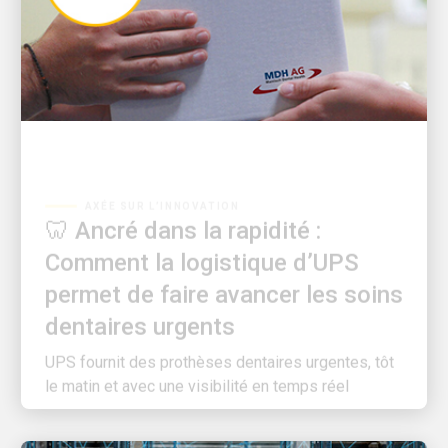
AXÉE SUR L’INNOVATION
🦷 Ancré dans la rapidité :
Comment la logistique d’UPS
permet de faire avancer les soins
dentaires urgents
UPS fournit des prothèses dentaires urgentes, tôt
le matin et avec une visibilité en temps réel