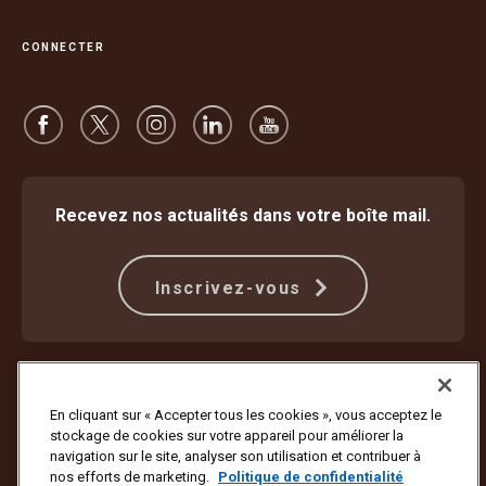
CONNECTER
Recevez nos actualités dans votre boîte mail.
Inscrivez-vous
Protection contre la fraude
Modalités
Conditions d’utilisation du site internet
Politique de confidentialité
En cliquant sur « Accepter tous les cookies », vous acceptez le
Paramètres des cookies
stockage de cookies sur votre appareil pour améliorer la
navigation sur le site, analyser son utilisation et contribuer à
Copyright ©1994-2026 United Parcel Service of America, Inc. Tous
nos efforts de marketing.
Politique de confidentialité