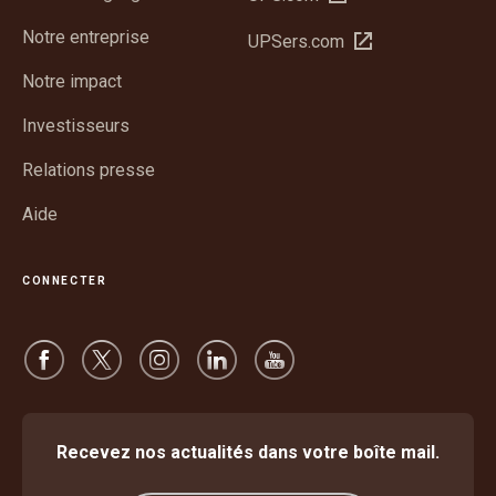
dans
Notre entreprise
Ouvrir
UPSers.com
une
dans
nouvelle
Notre impact
une
fenêtre
nouvelle
Investisseurs
fenêtre
Relations presse
Aide
CONNECTER
Recevez nos actualités dans votre boîte mail.