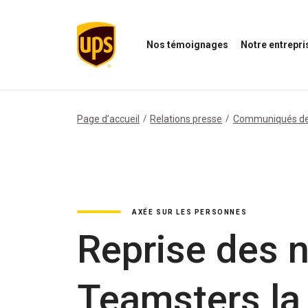
Nos témoignages
Notre entrepri
Ouvrir
Ouvrir
le
le
menu
menu
Nos
de
témoignages
notre
Page d’accueil
Relations presse
Communiqués de
entreprise
AXÉE SUR LES PERSONNES
Reprise des 
Teamsters la