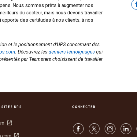
spens. Nous sommes prêts à augmenter nos
meilleurs du secteur, mais nous devons travailler
i apporte des certitudes à nos clients, à nos
tion et le positionnement d’UPS concernant des
ups.com
. Découvrez les
derniers témoignages
qui
ésentés par Teamsters choisissent de travailler
 SITES UPS
CONNECTER
Ouvrir
om
dans
Ouvrir
s.com