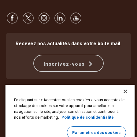
Recevez nos actualités dans votre boîte mail.
Inscrivez-vous
Protection contre la fraude
Modalités
Conditions d’utilisation du site internet
Politique de confidentialité
En cliquant sur « Accepter tous les cookies », vous acceptez le
Paramètres des cookies
stockage de cookies sur votre appareil pour améliorer la
navigation sur le site, analyser son utilisation et contribuer à
Copyright ©1994-2026 United Parcel Service of America, Inc. Tous
nos efforts de marketing.
Politique de confidentialité
droits réservés. Vous ne souhaitez plus recevoir de mises à jour par e-
mail ?
Se désabonner ici
Paramètres des cookies
Pour mettre à jour toutes les autres préférences e-mail d’UPS ou vous