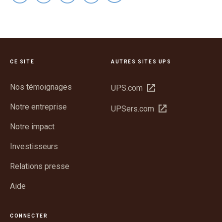
CE SITE
AUTRES SITES UPS
Nos témoignages
Ouvrir
UPS.com
dans
Notre entreprise
Ouvrir
UPSers.com
une
dans
nouvelle
Notre impact
une
fenêtre
nouvelle
Investisseurs
fenêtre
Relations presse
Aide
CONNECTER