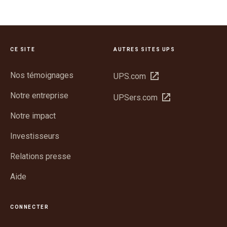
CE SITE
AUTRES SITES UPS
Nos témoignages
Ouvrir
UPS.com
dans
Notre entreprise
Ouvrir
UPSers.com
une
dans
nouvelle
Notre impact
une
fenêtre
nouvelle
Investisseurs
fenêtre
Relations presse
Aide
CONNECTER