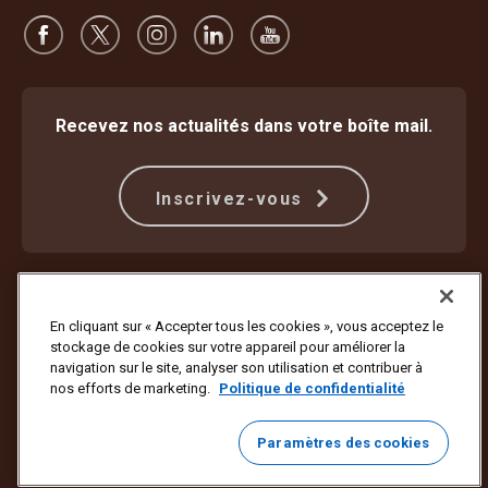
Recevez nos actualités dans votre boîte mail.
Inscrivez-vous
Protection contre la fraude
Modalités
Conditions d’utilisation du site internet
Politique de confidentialité
En cliquant sur « Accepter tous les cookies », vous acceptez le
Paramètres des cookies
stockage de cookies sur votre appareil pour améliorer la
navigation sur le site, analyser son utilisation et contribuer à
Copyright ©1994-2026 United Parcel Service of America, Inc. Tous
nos efforts de marketing.
Politique de confidentialité
droits réservés. Vous ne souhaitez plus recevoir de mises à jour par e-
mail ?
Se désabonner ici
Paramètres des cookies
Pour mettre à jour toutes les autres préférences e-mail d’UPS ou vous
désabonner des e-mails marketing d’UPS,
cliquez ici
.