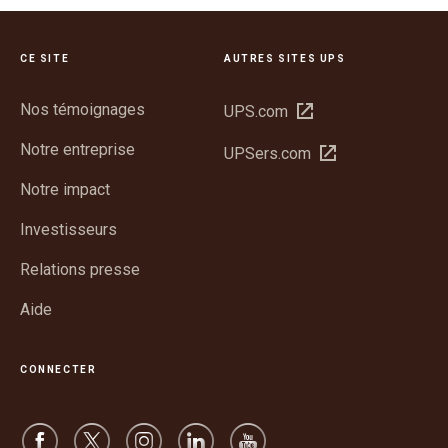
CE SITE
AUTRES SITES UPS
Nos témoignages
Ouvrir
UPS.com
dans
Notre entreprise
Ouvrir
UPSers.com
une
dans
nouvelle
Notre impact
une
fenêtre
nouvelle
Investisseurs
fenêtre
Relations presse
Aide
CONNECTER