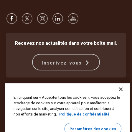
Recevez nos actualités dans votre boîte mail.
Inscrivez-vous
Protection contre la fraude
Modalités
Conditions d’utilisation du site internet
Politique de confidentialité
En cliquant sur « Accepter tous les cookies », vous acceptez le
Paramètres des cookies
stockage de cookies sur votre appareil pour améliorer la
navigation sur le site, analyser son utilisation et contribuer à
Copyright ©1994-2026 United Parcel Service of America, Inc. Tous
nos efforts de marketing.
Politique de confidentialité
droits réservés. Vous ne souhaitez plus recevoir de mises à jour par e-
mail ?
Se désabonner ici
Paramètres des cookies
Pour mettre à jour toutes les autres préférences e-mail d’UPS ou vous