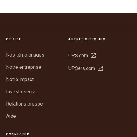
CE SITE
AUTRES SITES UPS
Nos témoignages
Ouvrir
UPS.com
dans
Notre entreprise
Ouvrir
UPSers.com
une
dans
nouvelle
Notre impact
une
fenêtre
nouvelle
Investisseurs
fenêtre
Relations presse
Aide
CONNECTER