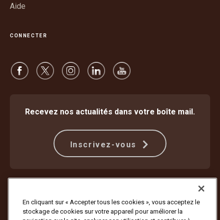
Aide
CONNECTER
Recevez nos actualités dans votre boîte mail.
Inscrivez-vous
Protection contre la fraude
Modalités
Conditions d’utilisation du site internet
Politique de confidentialité
En cliquant sur « Accepter tous les cookies », vous acceptez le
Paramètres des cookies
stockage de cookies sur votre appareil pour améliorer la