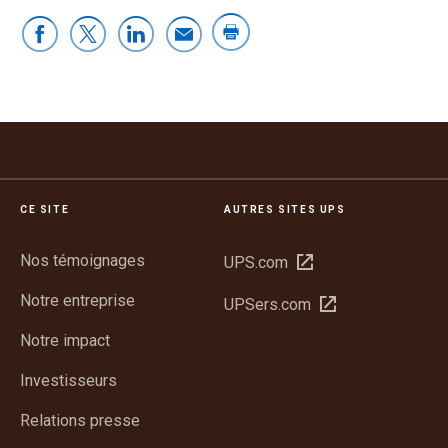
CE SITE
AUTRES SITES UPS
Nos témoignages
Ouvrir
UPS.com
dans
Notre entreprise
Ouvrir
UPSers.com
une
dans
nouvelle
Notre impact
une
fenêtre
nouvelle
Investisseurs
fenêtre
Relations presse