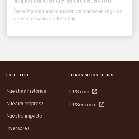
Rene Acosta tiene la misión de mantener seguros
a sus compañeros de trabajo
ESTE SITIO
OTROS SITIOS DE UPS
Nuestras historias
Abrir
UPS.com
en
Nuestra empresa
Abrir
UPSers.com
una
en
ventana
Nuestro impacto
una
nueva
ventana
Inversores
nueva