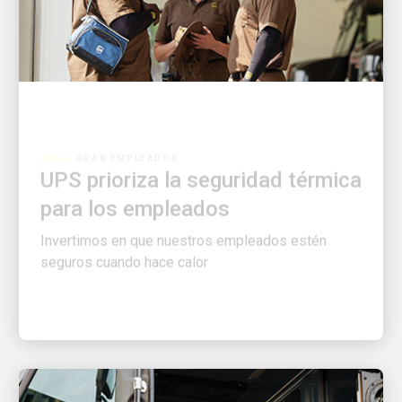
GRAN EMPLEADOR
UPS prioriza la seguridad térmica
para los empleados
Invertimos en que nuestros empleados estén
seguros cuando hace calor