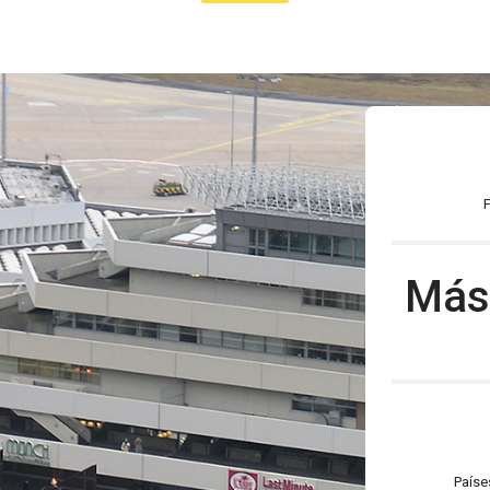
Más
Países