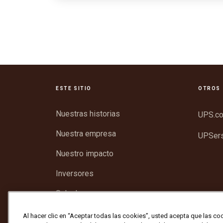
ESTE SITIO
OTROS 
Nuestras historias
UPS.c
Nuestra empresa
UPSer
Nuestro impacto
Inversores
Sala de prensa
Soporte
Al hacer clic en “Aceptar todas las cookies”, usted acepta que las co