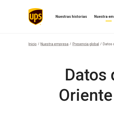
Nuestras historias
Nuestra em
Abrir
Abrir
el
el
menú
menú
Nuestras
Nuestra
historias
empresa
Inicio
Nuestra empresa
Presencia global
Datos d
Datos 
Oriente