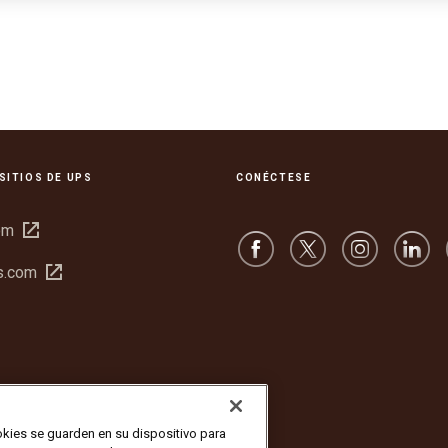
SITIOS DE UPS
CONÉCTESE
Abrir
om
en
Abrir
s.com
una
en
ventana
una
nueva
ventana
nueva
okies se guarden en su dispositivo para