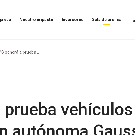
presa
Nuestro impacto
Inversores
Sala de prensa
Abrir
Abrir
Abrir
el
el
el
menú
menú
menú
Nuestro
Inversores
Sala
impacto
de
S pondrá a prueba ...
prensa
 prueba vehículos 
ón autónoma Gauss