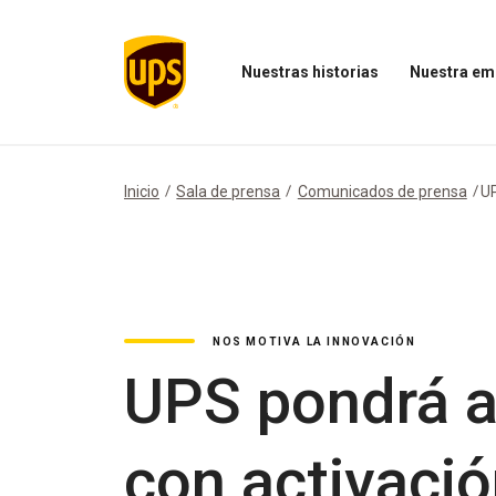
Nuestras historias
Nuestra em
Abrir
Abrir
el
el
menú
menú
Nuestras
Nuestra
historias
empresa
Inicio
Sala de prensa
Comunicados de prensa
UP
NOS MOTIVA LA INNOVACIÓN
UPS pondrá a
con activaci