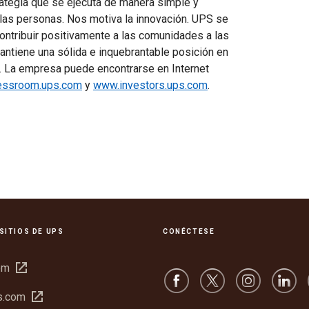
tegia que se ejecuta de manera simple y
a las personas. Nos motiva la innovación. UPS se
ntribuir positivamente a las comunidades a las
ntiene una sólida e inquebrantable posición en
ón. La empresa puede encontrarse en Internet
essroom.ups.com
y
www.investors.ups.com
.
SITIOS DE UPS
CONÉCTESE
Abrir
om
en
Abrir
s.com
una