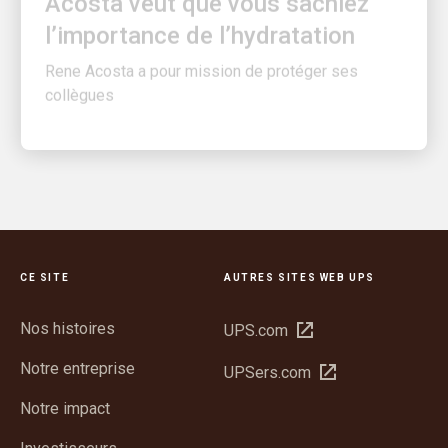
l’importance de l’hydratation
Rene Acosta a pour mission de protéger ses
collègues
CE SITE
AUTRES SITES WEB UPS
Nos histoires
Ouvrir
UPS.com
dans
Notre entreprise
Ouvrir
UPSers.com
une
dans
nouvelle
Notre impact
une
fenêtre
nouvelle