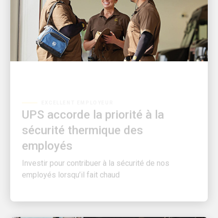
EXCELLENT EMPLOYEUR
UPS accorde la priorité à la
sécurité thermique des
employés
Investir pour contribuer à la sécurité de nos
employés lorsqu’il fait chaud