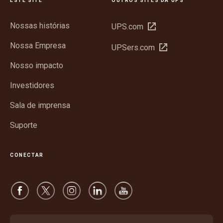
ESTE SITE
OUTROS SITES DA UPS
Nossas histórias
Abrir
UPS.com
em
Nossa Empresa
Abrir
UPSers.com
nova
em
janela
Nosso impacto
nova
janela
Investidores
Sala de imprensa
Suporte
CONECTAR