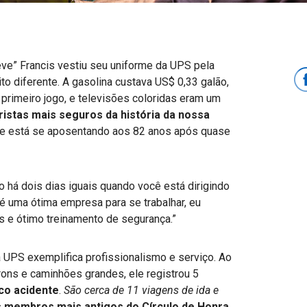
eve” Francis vestiu seu uniforme da UPS pela
o diferente. A gasolina custava US$ 0,33 galão,
rimeiro jogo, e televisões coloridas eram um
istas mais seguros da história da nossa
ele está se aposentando aos 82 anos após quase
 há dois dias iguais quando você está dirigindo
S é uma ótima empresa para se trabalhar, eu
s e ótimo treinamento de segurança.”
a UPS exemplifica profissionalismo e serviço. Ao
rons e caminhões grandes, ele registrou 5
co acidente
.
São cerca de
11 viagens de ida e
 membros mais antigos do Círculo de Honra