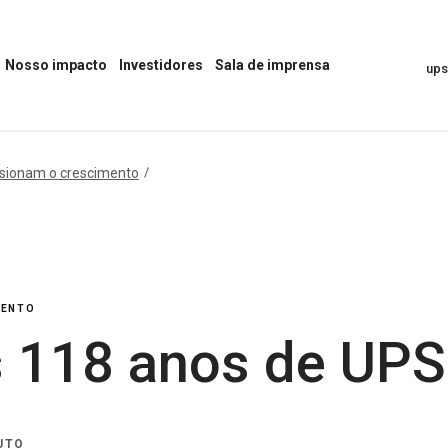
Nosso impacto
Investidores
Sala de imprensa
up
Abrir
Abrir
Abrir
o
o
menu
menu
menu
“Sala
“Nosso
“Investidores”
de
impacto”
Imprensa”
sionam o crescimento
MENTO
 118 anos de UPS
UTO