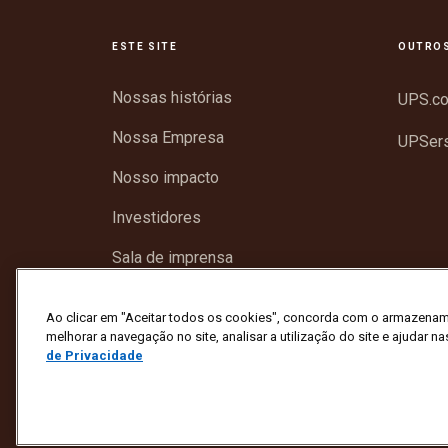
ESTE SITE
OUTROS
Nossas histórias
UPS.c
Nossa Empresa
UPSer
Nosso impacto
Investidores
Sala de imprensa
Suporte
Ao clicar em "Aceitar todos os cookies", concorda com o armazenam
melhorar a navegação no site, analisar a utilização do site e ajudar na
de Privacidade
Proteção Contra Fraude
Termos e condições
T
Copyright © 1994 - 2026 United Parcel Service of America,
Clique aqui
para atualizar todas as outras preferências 