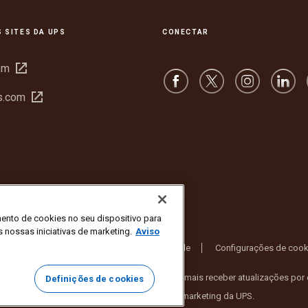
 SITES DA UPS
CONECTAR
Abrir
om
em
Abrir
s.com
nova
em
janela
nova
janela
ento de cookies no seu dispositivo para
s nossas iniciativas de marketing.
Aviso
ermos de uso do site
Aviso de privacidade
Configurações de cook
 Inc. Todos os direitos reservados. Não deseja mais receber atualizações por
Definições de cookies
de e-mail ou para deixar de receber e-mails de marketing da UPS.