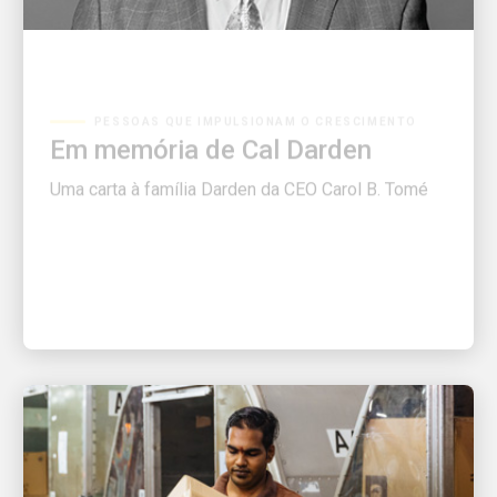
PESSOAS QUE IMPULSIONAM O CRESCIMENTO
Em memória de Cal Darden
Uma carta à família Darden da CEO Carol B. Tomé