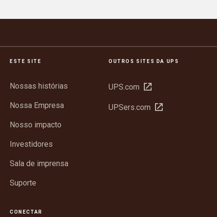
ESTE SITE
OUTROS SITES DA UPS
Nossas histórias
Abrir
UPS.com
em
Nossa Empresa
Abrir
UPSers.com
nova
em
janela
Nosso impacto
nova
janela
Investidores
Sala de imprensa
Suporte
CONECTAR