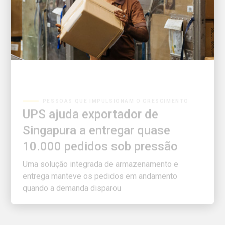
PESSOAS QUE IMPULSIONAM O CRESCIMENTO
UPS ajuda exportador de
Singapura a entregar quase
10.000 pedidos sob pressão
Uma solução integrada de armazenamento e
entrega manteve os pedidos em andamento
quando a demanda disparou