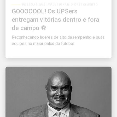
GOOOOOOL! Os UPSers
entregam vitórias dentro e fora
de campo ⚽
Reconhecendo líderes de alto desempenho e suas
equipes no maior palco do futebol