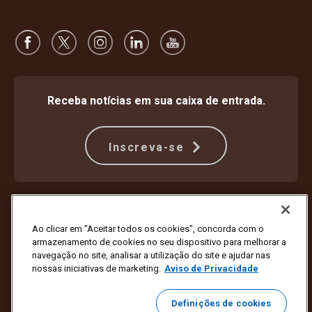
Receba notícias em sua caixa de entrada.
Inscreva-se
Proteção Contra Fraude
Termos e condições
Termos de uso do site
Aviso de privacidade
Ao clicar em "Aceitar todos os cookies", concorda com o
Configurações de cookies
armazenamento de cookies no seu dispositivo para melhorar a
navegação no site, analisar a utilização do site e ajudar nas
Copyright © 1994 - 2026 United Parcel Service of America, Inc. Todos
nossas iniciativas de marketing.
Aviso de Privacidade
os direitos reservados. Não deseja mais receber atualizações por e-
mail?
Cancele a inscrição aqui
Definições de cookies
Clique aqui
para atualizar todas as outras preferências de e-mail ou