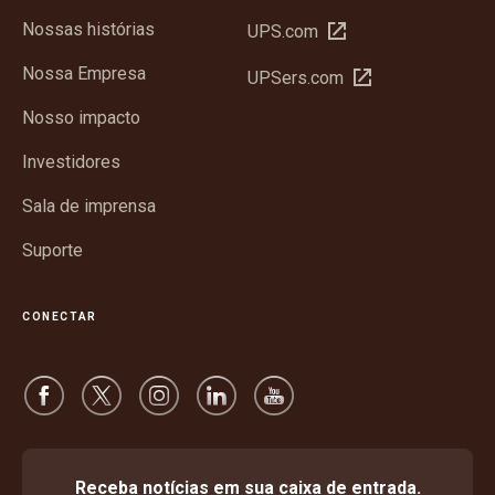
Nossas histórias
Abrir
UPS.com
em
Nossa Empresa
Abrir
UPSers.com
nova
em
janela
Nosso impacto
nova
janela
Investidores
Sala de imprensa
Suporte
CONECTAR
Receba notícias em sua caixa de entrada.