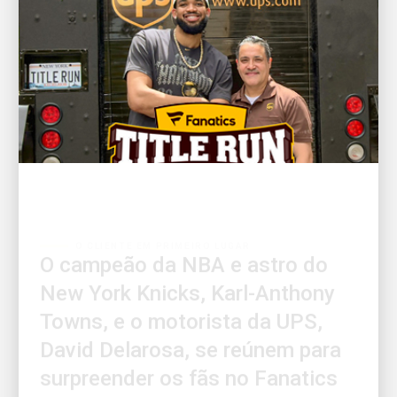
O CLIENTE EM PRIMEIRO LUGAR
O campeão da NBA e astro do
New York Knicks, Karl-Anthony
Towns, e o motorista da UPS,
David Delarosa, se reúnem para
surpreender os fãs no Fanatics
Fest NYC