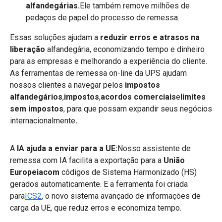
alfandegárias.
Ele também remove milhões de
pedaços de papel do processo de remessa.
Essas soluções ajudam a
reduzir erros e atrasos na
liberação
alfandegária, economizando tempo e dinheiro
para as empresas e melhorando a experiência do cliente.
As ferramentas de remessa on-line da UPS ajudam
nossos clientes a navegar pelos
impostos
alfandegários
,
impostos
,
acordos comerciais
e
limites
sem impostos
, para que possam expandir seus negócios
internacionalmente
.
A
IA ajuda a enviar para a UE:
Nosso assistente de
remessa com IA facilita a exportação para a
União
Europeiacom
códigos
de Sistema Harmonizado (HS)
gerados automaticamente.
E a ferramenta foi criada
para
ICS2
, o novo sistema avançado de informações de
carga da UE, que reduz erros e economiza tempo.