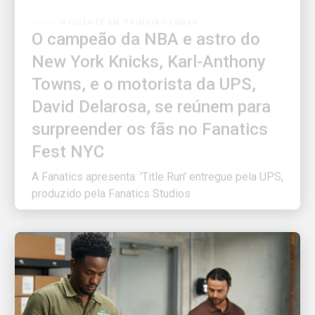
O campeão da NBA e astro do
New York Knicks, Karl-Anthony
Towns, e o motorista da UPS,
David Delarosa, se reúnem para
surpreender os fãs no Fanatics
Fest NYC
A Fanatics apresenta: 'Title Run' entregue pela UPS,
produzido pela Fanatics Studios