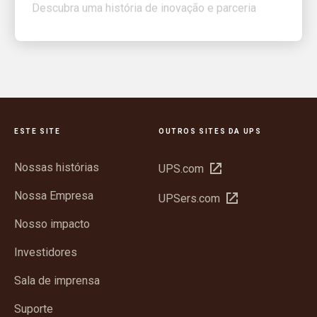
ESTE SITE
OUTROS SITES DA UPS
Nossas histórias
Abrir
UPS.com
em
Nossa Empresa
Abrir
UPSers.com
nova
em
janela
Nosso impacto
nova
janela
Investidores
Sala de imprensa
Suporte