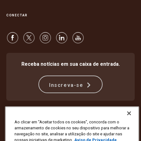
CONECTAR
Receba notícias em sua caixa de entrada.
Inscreva-se
Proteção Contra Fraude
Termos e condições
Termos de uso do site
Aviso de privacidade
Ao clicar em "Aceitar todos os cookies", concorda com o
Configurações de cookies
armazenamento de cookies no seu dispositivo para melhorar a
navegação no site, analisar a utilização do site e ajudar nas
Copyright © 1994 - 2026 United Parcel Service of America, Inc. Todos
nossas iniciativas de marketing.
Aviso de Privacidade