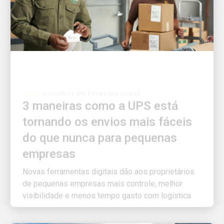
O CLIENTE EM PRIMEIRO LUGAR
3 maneiras como a UPS está
tornando os envios mais fáceis
do que nunca para pequenas
empresas
Novas ferramentas digitais dão aos proprietários
de pequenas empresas mais controle, melhor
visibilidade e menos tempo gasto com logística