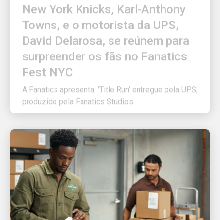
Towns, e o motorista da UPS,
David Delarosa, se reúnem para
surpreender os fãs no Fanatics
Fest NYC
A Fanatics apresenta: 'Title Run' entregue pela UPS,
produzido pela Fanatics Studios