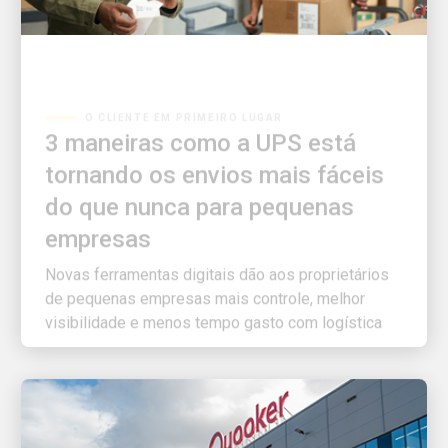
O CLIENTE EM PRIMEIRO LUGAR
3 maneiras como a UPS está
tornando os envios mais fáceis
do que nunca para pequenas
empresas
Novas ferramentas digitais dão aos proprietários
de pequenas empresas mais controle, melhor
visibilidade e menos tempo gasto com logística