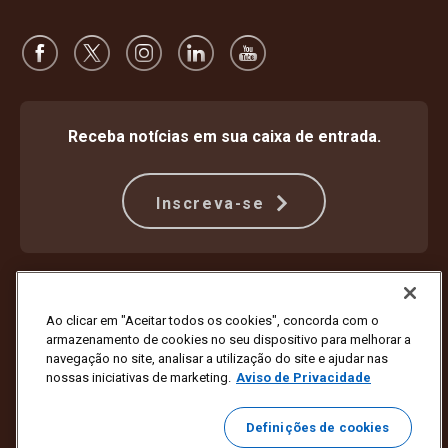
Receba notícias em sua caixa de entrada.
Inscreva-se
Proteção Contra Fraude
Termos e condições
Termos de uso do site
Aviso de privacidade
Ao clicar em "Aceitar todos os cookies", concorda com o
Configurações de cookies
armazenamento de cookies no seu dispositivo para melhorar a
navegação no site, analisar a utilização do site e ajudar nas
Copyright © 1994 - 2026 United Parcel Service of America, Inc. Todos
nossas iniciativas de marketing.
Aviso de Privacidade
os direitos reservados. Não deseja mais receber atualizações por e-
mail?
Cancele a inscrição aqui
Definições de cookies
Clique aqui
para atualizar todas as outras preferências de e-mail ou