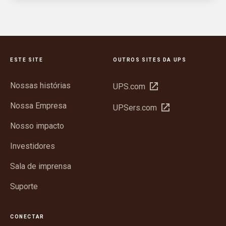
ESTE SITE
OUTROS SITES DA UPS
Nossas histórias
Abrir
UPS.com
em
Nossa Empresa
Abrir
UPSers.com
nova
em
janela
Nosso impacto
nova
janela
Investidores
Sala de imprensa
Suporte
CONECTAR