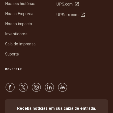
Nossas histórias
Abrir
UPS.com
em
Nossa Empresa
Abrir
UPSers.com
nova
em
janela
Nosso impacto
nova
janela
Investidores
Sala de imprensa
Suporte
CONECTAR
Receba notícias em sua caixa de entrada.