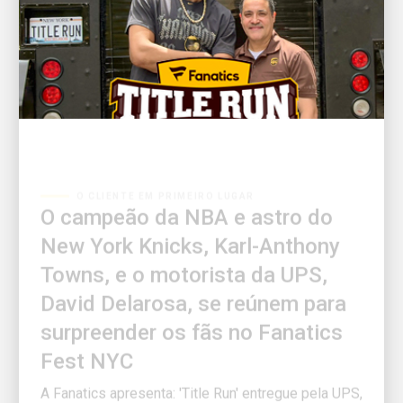
O CLIENTE EM PRIMEIRO LUGAR
O campeão da NBA e astro do
New York Knicks, Karl-Anthony
Towns, e o motorista da UPS,
David Delarosa, se reúnem para
surpreender os fãs no Fanatics
Fest NYC
A Fanatics apresenta: 'Title Run' entregue pela UPS,
produzido pela Fanatics Studios