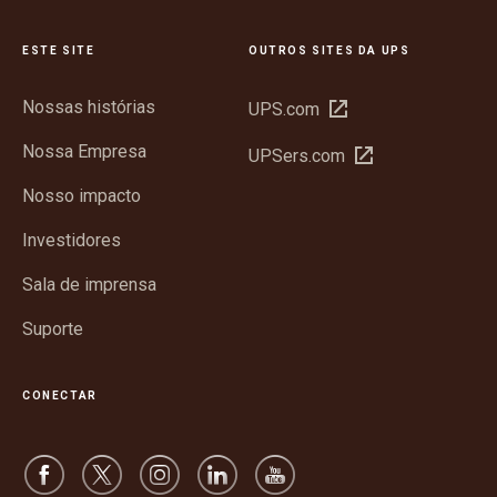
ESTE SITE
OUTROS SITES DA UPS
Nossas histórias
Abrir
UPS.com
em
Nossa Empresa
Abrir
UPSers.com
nova
em
janela
Nosso impacto
nova
janela
Investidores
Sala de imprensa
Suporte
CONECTAR