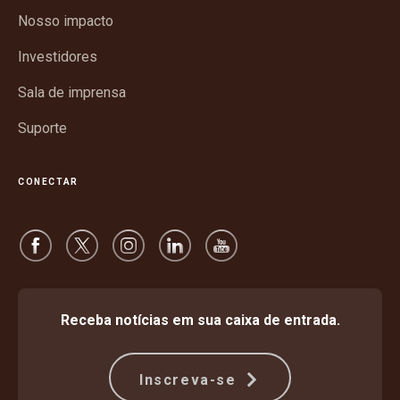
em
janela
Nosso impacto
nova
janela
Investidores
Sala de imprensa
Suporte
CONECTAR
Receba notícias em sua caixa de entrada.
Inscreva-se