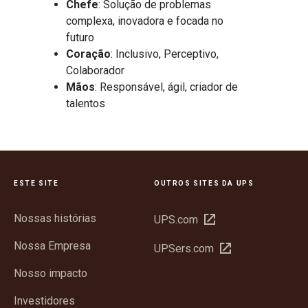
Chefe
: Solução de problemas
complexa, inovadora e focada no
futuro
Coração
: Inclusivo, Perceptivo,
Colaborador
Mãos
: Responsável, ágil, criador de
talentos
ESTE SITE
OUTROS SITES DA UPS
Nossas histórias
Abrir
UPS.com
em
Nossa Empresa
Abrir
UPSers.com
nova
em
janela
Nosso impacto
nova
janela
Investidores