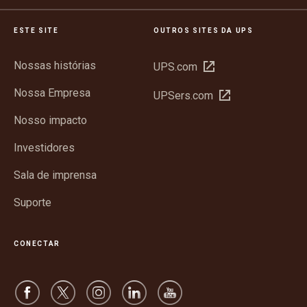
ESTE SITE
OUTROS SITES DA UPS
Nossas histórias
Abrir
UPS.com
em
Nossa Empresa
Abrir
UPSers.com
nova
em
janela
Nosso impacto
nova
janela
Investidores
Sala de imprensa
Suporte
CONECTAR