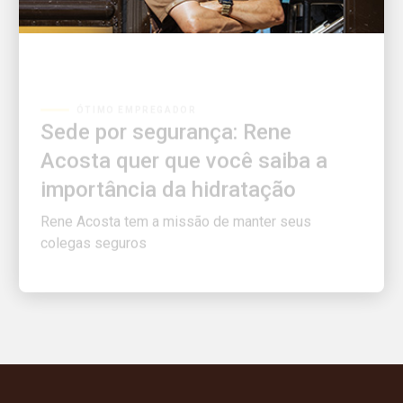
ÓTIMO EMPREGADOR
Sede por segurança: Rene
Acosta quer que você saiba a
importância da hidratação
Rene Acosta tem a missão de manter seus
colegas seguros