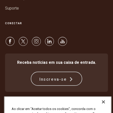
Suporte
CONECTAR
Receba notícias em sua caixa de entrada.
Inscreva-se
Proteção Contra Fraude
Termos e condições
Termos de uso do site
Aviso de privacidade
Ao clicar em "Aceitar todos os cookies", concorda com o
Configurações de cookies