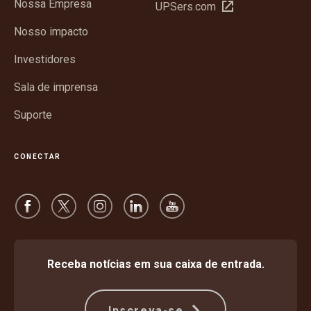
Nossa Empresa
Abrir
UPSers.com
nova
em
janela
Nosso impacto
nova
janela
Investidores
Sala de imprensa
Suporte
CONECTAR
Receba notícias em sua caixa de entrada.
Inscreva-se