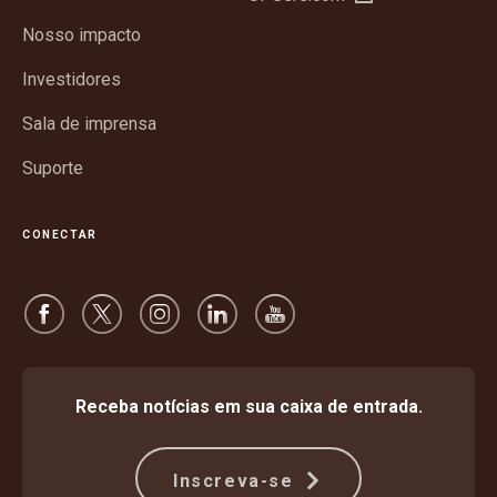
em
janela
Nosso impacto
nova
janela
Investidores
Sala de imprensa
Suporte
CONECTAR
Receba notícias em sua caixa de entrada.
Inscreva-se