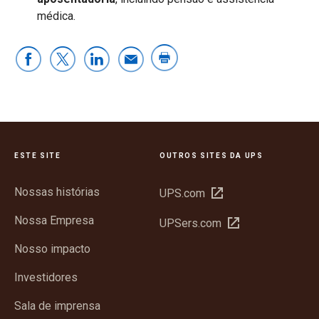
médica.
ESTE SITE
OUTROS SITES DA UPS
Nossas histórias
Abrir
UPS.com
em
Nossa Empresa
Abrir
UPSers.com
nova
em
janela
Nosso impacto
nova
janela
Investidores
Sala de imprensa