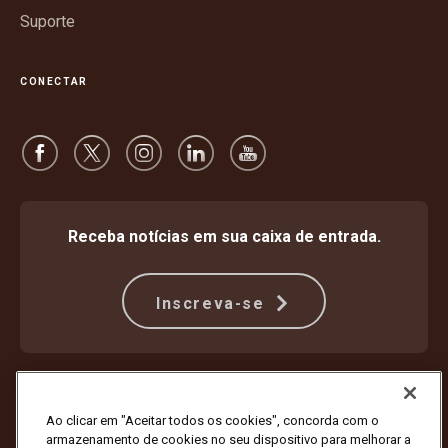
Suporte
CONECTAR
Receba notícias em sua caixa de entrada.
Inscreva-se
Proteção Contra Fraude
Termos e condições
Termos de uso do site
Aviso de privacidade
Ao clicar em "Aceitar todos os cookies", concorda com o
Configurações de cookies
armazenamento de cookies no seu dispositivo para melhorar a