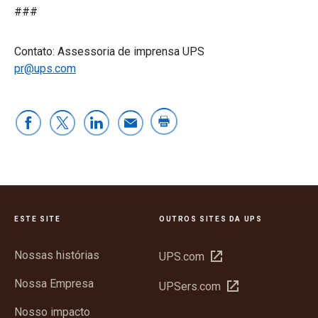
###
Contato: Assessoria de imprensa UPS
pr@ups.com
ESTE SITE
OUTROS SITES DA UPS
Nossas histórias
Abrir
UPS.com
em
Nossa Empresa
Abrir
UPSers.com
nova
em
janela
Nosso impacto