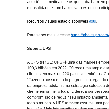
assistência médica que os que trabalham em pe
mensalidade e com baixos valores de coparti
aqui
Recursos visuais estão disponíveis
.
https://about.ups.co
Para saber mais, acesse
Sobre a UPS
A UPS (NYSE: UPS) é uma das maiores empre
100,3 bilhões em 2022. Oferece uma ampla gam
clientes em mais de 220 países e territórios. 
“Fazendo nosso mundo progredir, entregando o 
da empresa adotam uma estratégia colocada de
cliente em primeiro lugar. Liderada por pessoa
compromisso de reduzir seu impacto ambienta
todo o mundo. A UPS também assume uma postu
inclusão. Mais informações podem ser encont