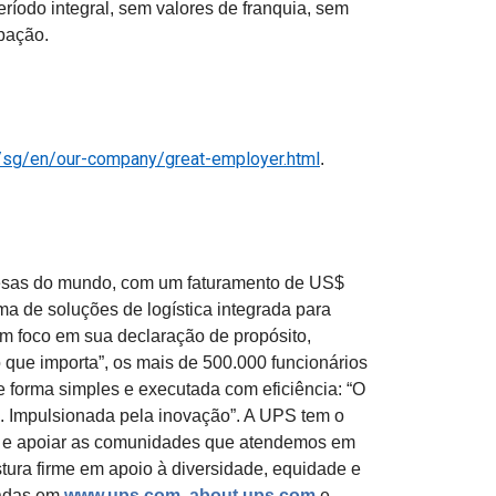
ríodo integral, sem valores de franquia, sem
cipação.
m/sg/en/our-company/great-employer.html
.
sas do mundo, com um faturamento de US$
a de soluções de logística integrada para
Com foco em sua declaração de propósito,
que importa”, os mais de 500.000 funcionários
 forma simples e executada com eficiência: “O
s. Impulsionada pela inovação”. A UPS tem o
l e apoiar as comunidades que atendemos em
ra firme em apoio à diversidade, equidade e
radas em
www.ups.com
,
about.ups.com
e