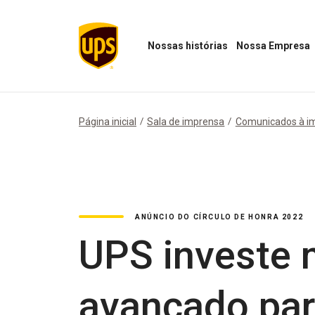
Nossas histórias
Nossa Empresa
Abrir
Abrir
menu
menu
"Nossas
Nossa
histórias"
Empresa
Página inicial
Sala de imprensa
Comunicados à i
ANÚNCIO DO CÍRCULO DE HONRA 2022
UPS investe 
avançado par