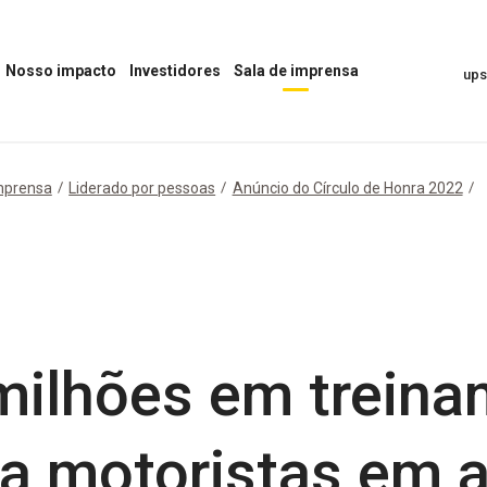
Nosso impacto
Investidores
Sala de imprensa
up
Abrir
Abrir
Abrir
o
o
menu
menu
menu
“Sala
“Nosso
“Investidores”
de
impacto”
Imprensa”
mprensa
Liderado por pessoas
Anúncio do Círculo de Honra 2022
milhões em trein
a motoristas em 