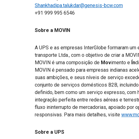
Shankhadipa.talukdar@genesis-bcw.com
+91 999 995 6546
Sobre a MOVIN
A UPS e as empresas InterGlobe formaram um e
transporte Ltda., com o objetivo de criar a MOV
MOVIN é uma composição de
Mov
imento e
Ín
d
MOVIN é pensado para empresas indianas aceler
suas ambições, e seus níveis de serviço exce
conjunto de serviços domésticos B2B, incluindo
definido, bem como um serviço expresso, com h
integração perfeita entre redes aéreas e terre
fluxo ininterrupto de mercadorias, apoiado por 
responsivas. Para mais detalhes, visite
www.mov
Sobre a UPS