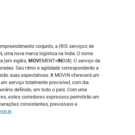
mpreendimento conjunto, a IRIS serviços de
IN, uma nova marca logística na Índia. O nome
ia (em inglês,
MOV
EMENT+
IN
DIA). O serviço da
adas. Seu ritmo e agilidade corresponderão a
derão suas expectativas. A MOVIN oferecerá um
 um serviço totalmente previsível, com dia
orário definido, em todo o país. Com uma
stres, estes corredores expressos permitirão um
operações consistentes, previsíveis e
in.in