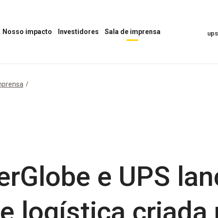
Nosso impacto
Investidores
Sala de imprensa
up
Abrir
Abrir
Abrir
o
o
menu
menu
menu
“Sala
“Nosso
“Investidores”
de
impacto”
Imprensa”
mprensa
erGlobe e UPS la
 logística criada 