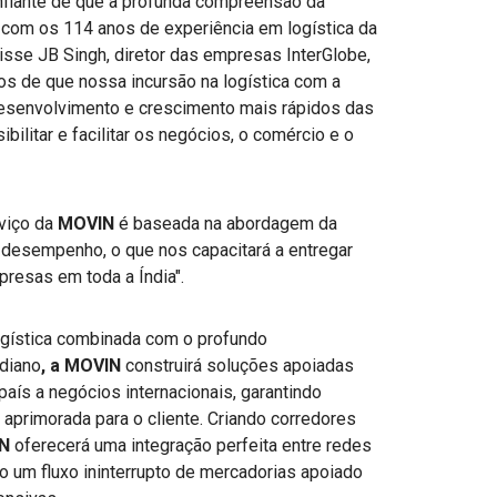
nfiante de que a profunda compreensão da
 com os 114 anos de experiência em logística da
sse JB Singh, diretor das empresas InterGlobe,
os de que nossa incursão na logística com a
 desenvolvimento e crescimento mais rápidos das
ilitar e facilitar os negócios, o comércio e o
rviço da
MOVIN
é baseada na abordagem da
 desempenho, o que nos capacitará a entregar
presas em toda a Índia".
ogística combinada com o profundo
diano
, a MOVIN
construirá soluções apoiadas
aís a negócios internacionais, garantindo
l aprimorada para o cliente. Criando corredores
N
oferecerá uma integração perfeita entre redes
do um fluxo ininterrupto de mercadorias apoiado