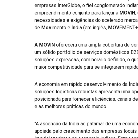
empresas InterGlobe, o fiel conglomerado indian
empreendimento conjunto para lançar a
MOVIN
,
necessidades e exigências do acelerado merc
de
Mov
imento e
Ín
dia (em inglês,
MOV
EMENT+
A MOVIN
oferecerá uma ampla cobertura de se
um sólido portfólio de serviços domésticos B2B
soluções expressas, com horário definido, o qu
maior competitividade para se integrarem rapida
A economia em rápido desenvolvimento da Índi
soluções logísticas robustas apresenta uma opor
posicionada para fornecer eficiências, canais d
e as melhores práticas do mundo.
"A ascensão da Índia ao patamar de uma econom
apoiada pelo crescimento das empresas locais e