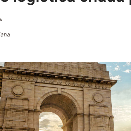
RA
iana