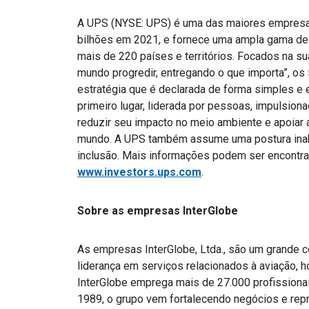
A UPS (NYSE: UPS) é uma das maiores empresa
bilhões em 2021, e fornece uma ampla gama de 
mais de 220 países e territórios. Focados na s
mundo progredir, entregando o que importa”, o
estratégia que é declarada de forma simples e
primeiro lugar, liderada por pessoas, impulsio
reduzir seu impacto no meio ambiente e apoia
mundo. A UPS também assume uma postura inaba
inclusão. Mais informações podem ser encontr
www.investors.ups.com
.
Sobre as empresas InterGlobe
As empresas InterGlobe, Ltda., são um grande 
liderança em serviços relacionados à aviação, h
InterGlobe emprega mais de 27.000 profission
1989, o grupo vem fortalecendo negócios e re