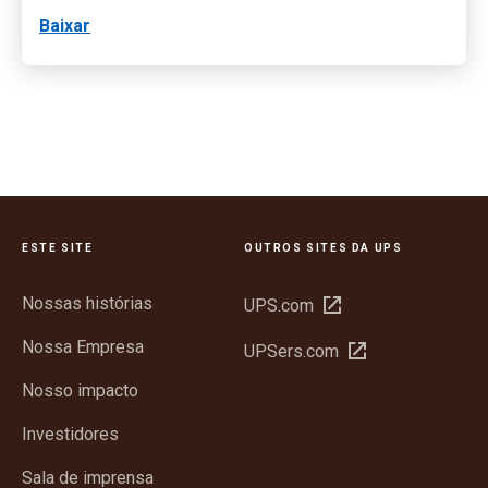
Baixar
ESTE SITE
OUTROS SITES DA UPS
Nossas histórias
Abrir
UPS.com
em
Nossa Empresa
Abrir
UPSers.com
nova
em
janela
Nosso impacto
nova
janela
Investidores
Sala de imprensa