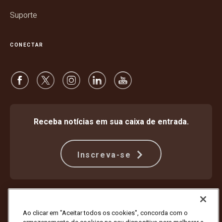
Suporte
CONECTAR
Receba notícias em sua caixa de entrada.
Inscreva-se
Proteção Contra Fraude
Termos e condições
Termos de uso do site
Aviso de privacidade
Ao clicar em "Aceitar todos os cookies", concorda com o
Configurações de cookies