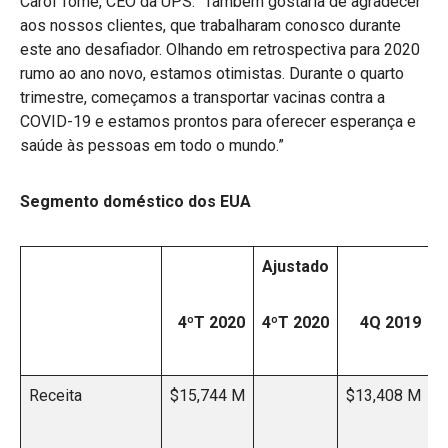
Carol Tomé, CEO da UPS. “Também gostaria de agradecer
aos nossos clientes, que trabalharam conosco durante
este ano desafiador. Olhando em retrospectiva para 2020
rumo ao ano novo, estamos otimistas. Durante o quarto
trimestre, começamos a transportar vacinas contra a
COVID-19 e estamos prontos para oferecer esperança e
saúde às pessoas em todo o mundo.”
Segmento doméstico dos EUA
Ajustado
A
4ºT 2020
4ºT 2020
4Q 2019
Receita
$15,744 M
$13,408 M