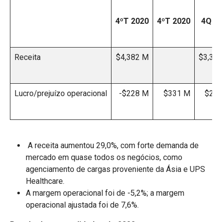
4ºT 2020
4ºT 2020
4Q 2
Receita
$4,382 M
$3,39
Lucro/prejuízo operacional
-$228 M
$331 M
$26
A receita aumentou 29,0%, com forte demanda de
mercado em quase todos os negócios, como
agenciamento de cargas proveniente da Ásia e UPS
Healthcare.
A margem operacional foi de -5,2%; a margem
operacional ajustada foi de 7,6%.