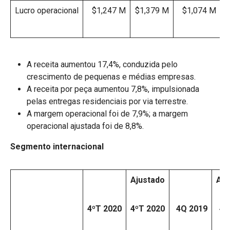
Lucro operacional
$1,247 M
$1,379 M
$1,074 M
$
A receita aumentou 17,4%, conduzida pelo
crescimento de pequenas e médias empresas.
A receita por peça aumentou 7,8%, impulsionada
pelas entregas residenciais por via terrestre.
A margem operacional foi de 7,9%; a margem
operacional ajustada foi de 8,8%.
Segmento internacional
Ajustado
Aju
4ºT 2020
4ºT 2020
4Q 2019
4Q