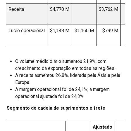
Receita
$4,770 M
$3,762 M
Lucro operacional
$1,148 M
$1,160 M
$799 M
$
O volume médio diário aumentou 21,9%, com
crescimento da exportação em todas as regiões.
A receita aumentou 26,8%, liderada pela Ásia e pela
Europa.
A margem operacional foi de 24,1%; a margem
operacional ajustada foi de 24,3%.
Segmento de cadeia de suprimentos e frete
Ajustado