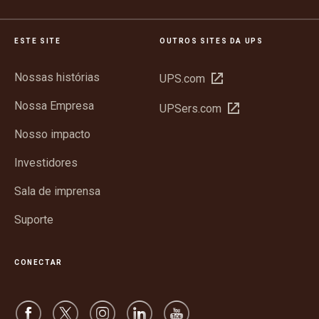
ESTE SITE
OUTROS SITES DA UPS
Nossas histórias
Abrir
UPS.com
em
Nossa Empresa
Abrir
UPSers.com
nova
em
janela
Nosso impacto
nova
janela
Investidores
Sala de imprensa
Suporte
CONECTAR