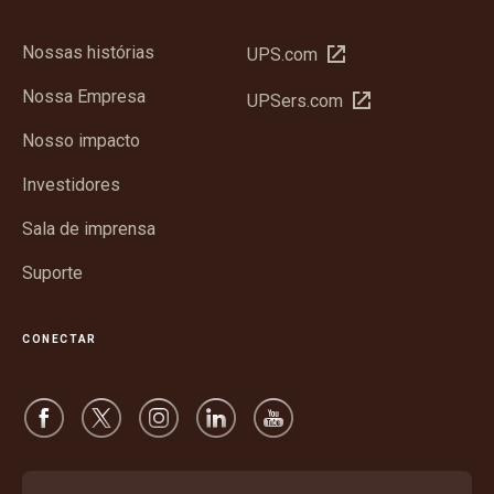
Nossas histórias
Abrir
UPS.com
em
Nossa Empresa
Abrir
UPSers.com
nova
em
janela
Nosso impacto
nova
janela
Investidores
Sala de imprensa
Suporte
CONECTAR