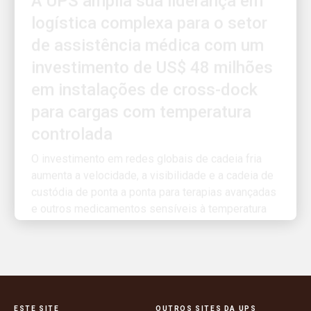
de assistência médica com um
investimento de US$ 48 milhões
em instalações de cross-dock
para cargas com temperatura
controlada
O investimento em redes globais de cadeia fria
aumenta a velocidade, a visibilidade e a cadeia de
custódia de ponta a ponta para terapias avançadas
e outros medicamentos sensíveis à temperatura
ESTE SITE
OUTROS SITES DA UPS