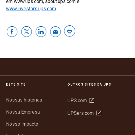
em www.ups.com, about.ups.com e
www.investors.ups.com
.
ESTE SITE
OUTROS SITES DA UPS
Nossas histórias
Abrir
UPS.com
em
Nossa Empresa
Abrir
UPSers.com
nova
em
janela
Nosso impacto
nova
janela