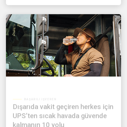
BAŞARILI İŞVEREN
Dışarıda vakit geçiren herkes için
UPS’ten sıcak havada güvende
kalmanın 10 yolu