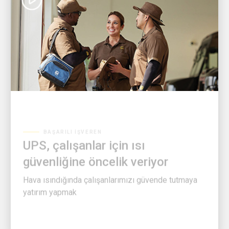
BAŞARILI İŞVEREN
UPS, çalışanlar için ısı
güvenliğine öncelik veriyor
Hava ısındığında çalışanlarımızı güvende tutmaya
yatırım yapmak