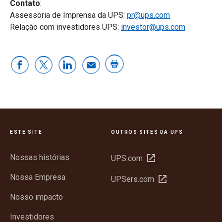
Contato
:
Assessoria de Imprensa da UPS:
pr@ups.com
Relação com investidores UPS:
investor@ups.com
ESTE SITE
OUTROS SITES DA UPS
Nossas histórias
Abrir
UPS.com
em
Nossa Empresa
Abrir
UPSers.com
nova
em
janela
Nosso impacto
nova
janela
Investidores