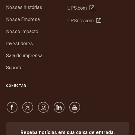
Nossas histórias
Abrir
UPS.com
em
Nossa Empresa
Abrir
UPSers.com
nova
em
janela
Nosso impacto
nova
janela
Investidores
Sala de imprensa
Suporte
CONECTAR
Receba notícias em sua caixa de entrada.