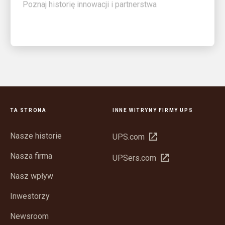
TA STRONA
INNE WITRYNY FIRMY UPS
Nasze historie
Otwórz
UPS.com
w
Nasza firma
Otwórz
UPSers.com
nowym
w
oknie
Nasz wpływ
nowym
oknie
Inwestorzy
Newsroom