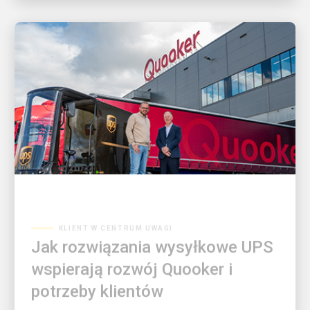
KLIENT W CENTRUM UWAGI
Jak rozwiązania wysyłkowe UPS
wspierają rozwój Quooker i
potrzeby klientów
Poznaj historię innowacji i partnerstwa