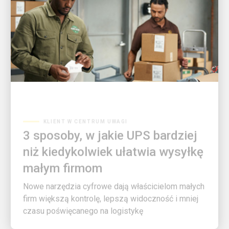
KLIENT W CENTRUM UWAGI
3 sposoby, w jakie UPS bardziej
niż kiedykolwiek ułatwia wysyłkę
małym firmom
Nowe narzędzia cyfrowe dają właścicielom małych
firm większą kontrolę, lepszą widoczność i mniej
czasu poświęcanego na logistykę