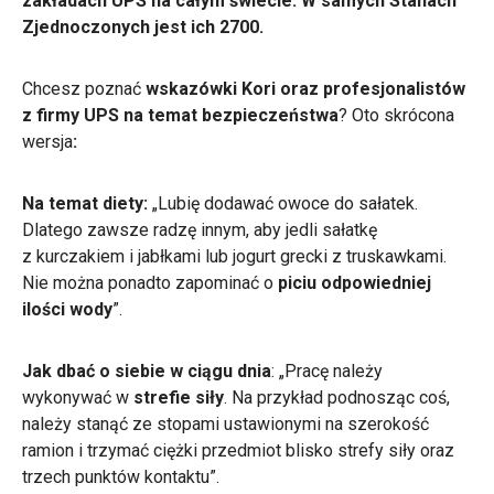
zakładach UPS na całym świecie. W samych Stanach
Zjednoczonych jest ich 2700.
Chcesz poznać
wskazówki Kori oraz profesjonalistów
z firmy UPS na temat bezpieczeństwa
? Oto skrócona
wersja
:
Na temat diety:
„Lubię dodawać owoce do sałatek.
Dlatego zawsze radzę innym, aby jedli sałatkę
z kurczakiem i jabłkami lub jogurt grecki z truskawkami.
Nie można ponadto zapominać o
piciu odpowiedniej
ilości wody
”.
Jak dbać o siebie w ciągu dnia
: „Pracę należy
wykonywać w
strefie siły
. Na przykład podnosząc coś,
należy stanąć ze stopami ustawionymi na szerokość
ramion i trzymać ciężki przedmiot blisko strefy siły oraz
trzech punktów kontaktu”.