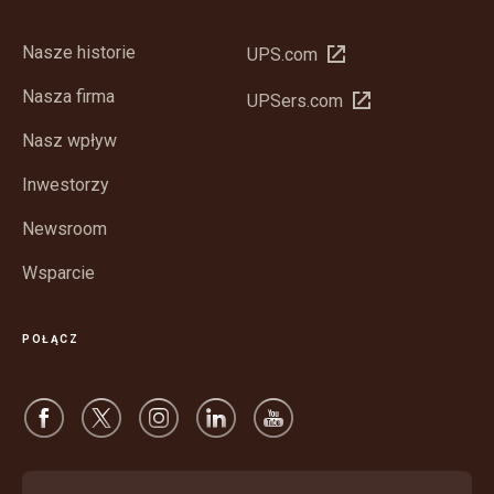
Nasze historie
Otwórz
UPS.com
w
Nasza firma
Otwórz
UPSers.com
nowym
w
oknie
Nasz wpływ
nowym
oknie
Inwestorzy
Newsroom
Wsparcie
POŁĄCZ