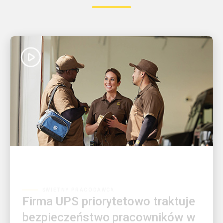
ŚWIETNY PRACODAWCA
Firma UPS priorytetowo traktuje
bezpieczeństwo pracowników w
zakresie ciepła