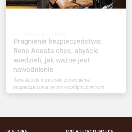
ŚWIETNY PRACODAWCA
Pragnienie bezpieczeństwa:
Rene Acosta chce, abyście
wiedzieli, jak ważne jest
nawodnienie
Rene Acosta ma na celu zapewnienie
bezpieczeństwa swoim współpracownikom
TA STRONA
INNE WITRYNY FIRMY UPS