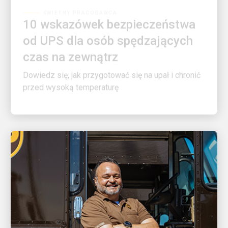
10 wskazówek bezpieczeństwa
od UPS dla osób spędzających
czas na zewnątrz
Dowiedz się, jak przygotować się na upał i chronić
przed wysoką temperaturę