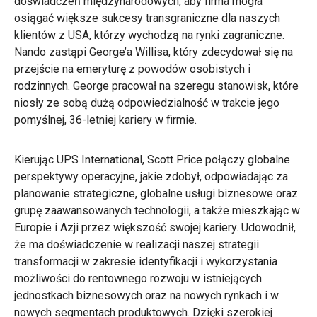
doświadczeń międzynarodowych, aby firma mogła
osiągać większe sukcesy transgraniczne dla naszych
klientów z USA, którzy wychodzą na rynki zagraniczne.
Nando zastąpi George’a Willisa, który zdecydował się na
przejście na emeryturę z powodów osobistych i
rodzinnych. George pracował na szeregu stanowisk, które
niosły ze sobą dużą odpowiedzialność w trakcie jego
pomyślnej, 36-letniej kariery w firmie.
Kierując UPS International, Scott Price połączy globalne
perspektywy operacyjne, jakie zdobył, odpowiadając za
planowanie strategiczne, globalne usługi biznesowe oraz
grupę zaawansowanych technologii, a także mieszkając w
Europie i Azji przez większość swojej kariery. Udowodnił,
że ma doświadczenie w realizacji naszej strategii
transformacji w zakresie identyfikacji i wykorzystania
możliwości do rentownego rozwoju w istniejących
jednostkach biznesowych oraz na nowych rynkach i w
nowych segmentach produktowych. Dzięki szerokiej