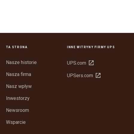
TA STRONA
INNE WITRYNY FIRMY UPS
Nasze historie
Otwórz
UPS.com
w
Nasza firma
Otwórz
UPSers.com
nowym
w
oknie
Nasz wpływ
nowym
oknie
Inwestorzy
Newsroom
Wsparcie