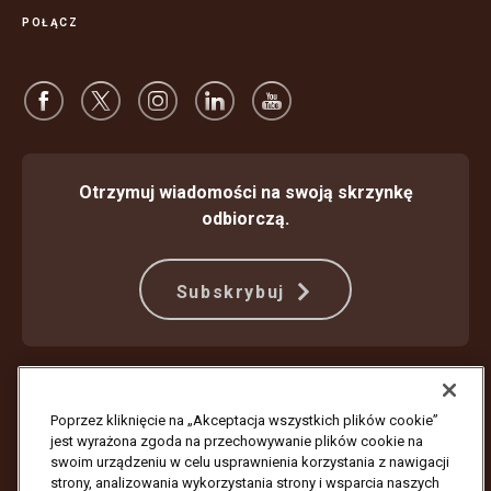
POŁĄCZ
Otrzymuj wiadomości na swoją skrzynkę
odbiorczą.
Subskrybuj
Ochrona przed oszustwami
Warunki Świadczenia Usług
Warunki korzystania z witryny internetowej
Nota prywatności
Poprzez kliknięcie na „Akceptacja wszystkich plików cookie”
Ustawienia plików cookie
jest wyrażona zgoda na przechowywanie plików cookie na
swoim urządzeniu w celu usprawnienia korzystania z nawigacji
Copyright ©1994–2026 United Parcel Service of America, Inc. Wszelkie
strony, analizowania wykorzystania strony i wsparcia naszych