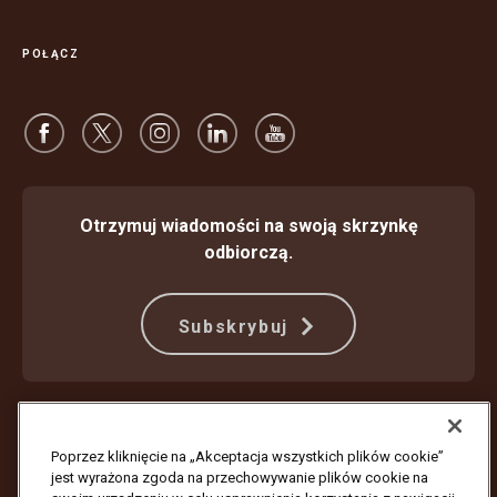
POŁĄCZ
Otrzymuj wiadomości na swoją skrzynkę
odbiorczą.
Subskrybuj
Ochrona przed oszustwami
Warunki Świadczenia Usług
Warunki korzystania z witryny internetowej
Nota prywatności
Poprzez kliknięcie na „Akceptacja wszystkich plików cookie”
Ustawienia plików cookie
jest wyrażona zgoda na przechowywanie plików cookie na