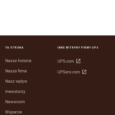
TA STRONA
INNE WITRYNY FIRMY UPS
Nasze historie
Otwórz
UPS.com
w
Nasza firma
Otwórz
UPSers.com
nowym
w
oknie
Nasz wpływ
nowym
oknie
Inwestorzy
Newsroom
Wsparcie