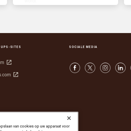
 UPS-SITES
SOCIALE MEDIA
Opent
om
in
Opent
s.com
een
in
nieuw
een
venster
nieuw
venster
 opslaan van cookies op uw apparaat voor