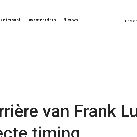
ze impact
Investeerders
Nieuws
ups.
Menu
Nieuwsmenu
voor
Openen
investeerders
openen
t
rrière van Frank 
ecte timing