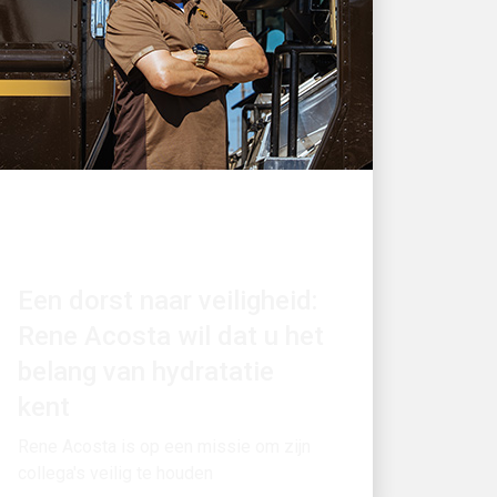
GEWELDIGE WERKGEVER
Een dorst naar veiligheid:
Rene Acosta wil dat u het
belang van hydratatie
kent
Rene Acosta is op een missie om zijn
collega's veilig te houden