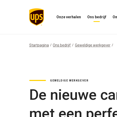
Onze verhalen
Ons bedrijf
On
Open
Open
Open
het
ons
het
menu
bedrijfsmenu
menu
Onze
Onze
Verhalen
impac
Startpagina
Ons bedrijf
Geweldige werkgever
GEWELDIGE WERKGEVER
De nieuwe ca
met een perf