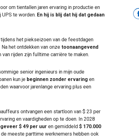
oor om tientallen jaren ervaring in productie en
ij UPS te worden.
En hij is blij dat hij dat gedaan
k tijdens het piekseizoen van de feestdagen
n. Na het ontdekken van onze
toonaangevend
m van rijden zijn fulltime carrière te maken.
 sommige senior ingenieurs in mijn oude
banen kun je
beginnen zonder ervaring
en
eden waarvoor jarenlange ervaring plus een
uffeurs ontvangen een startloon van $ 23 per
 ervaring en vaardigheden op te doen.
In 2028
geveer $ 49 per uur
en gemiddeld
$ 170.000
n de meeste parttime werknemers hebben ook