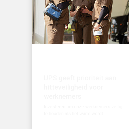
GEWELDIGE WERKGEVER
UPS geeft prioriteit aan
hitteveiligheid voor
werknemers
Investeren om onze werknemers veilig
te houden als het warm wordt