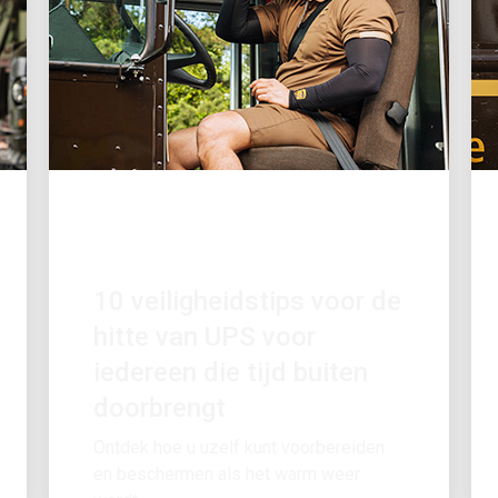
GEWELDIGE WERKGEVER
10 veiligheidstips voor de
hitte van UPS voor
iedereen die tijd buiten
doorbrengt
Ontdek hoe u uzelf kunt voorbereiden
en beschermen als het warm weer
wordt