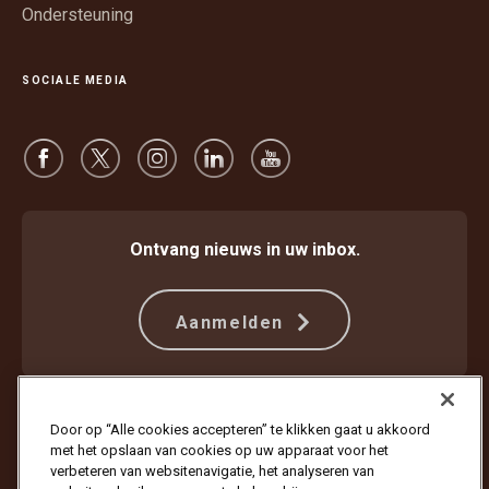
Ondersteuning
SOCIALE MEDIA
Ontvang nieuws in uw inbox.
Aanmelden
Beschermen tegen fraude
Algemene voorwaarden
Door op “Alle cookies accepteren” te klikken gaat u akkoord
Gebruiksvoorwaarden website
Privacyverklaring
met het opslaan van cookies op uw apparaat voor het
Cookie-instellingen
verbeteren van websitenavigatie, het analyseren van