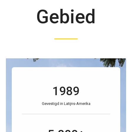
Gebied
1989
Gevestigd in Latijns-Amerika