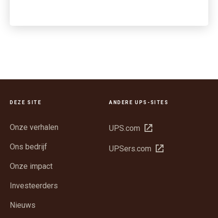
DEZE SITE
ANDERE UPS-SITES
Onze verhalen
Opent
UPS.com
in
Ons bedrijf
Opent
UPSers.com
een
in
nieuw
Onze impact
een
venster
nieuw
Investeerders
venster
Nieuws