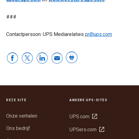
###
Contactpersoon: UPS Mediarelaties
pr@ups.com
DEZE SITE
ANDERE UPS-SITES
Onze verhalen
Opent
UPS.com
in
Ons bedrijf
Opent
UPSers.com
een
in
nieuw