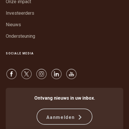
Onze impact
een
venster
nieuw
Investeerders
venster
Nieuws
Ondersteuning
SOCIALE MEDIA
Ontvang nieuws in uw inbox.
Aanmelden