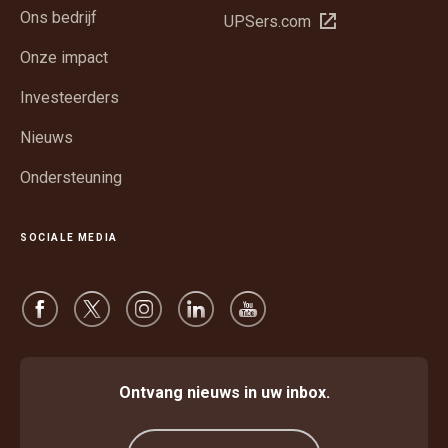
in
Ons bedrijf
Opent
UPSers.com
een
in
nieuw
Onze impact
een
venster
nieuw
Investeerders
venster
Nieuws
Ondersteuning
SOCIALE MEDIA
Ontvang nieuws in uw inbox.