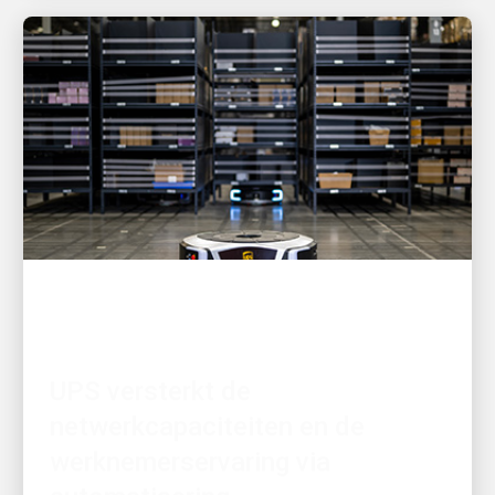
GEDREVEN DOOR INNOVATIE
UPS versterkt de
netwerkcapaciteiten en de
werknemerservaring via
automatisering
Het bedrijf blijft toonaangevend in de logistieke