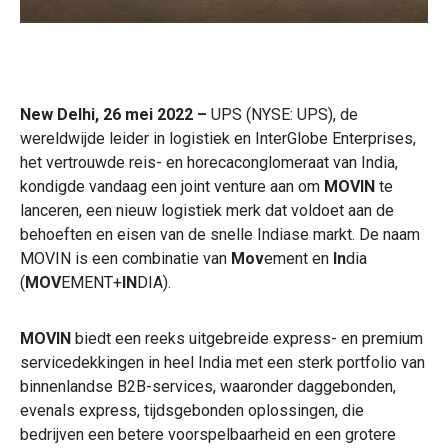
New Delhi, 26 mei 2022 –
UPS (NYSE: UPS), de
wereldwijde leider in logistiek en InterGlobe Enterprises,
het vertrouwde reis- en horecaconglomeraat van India,
kondigde vandaag een joint venture aan om
MOVIN
te
lanceren, een nieuw logistiek merk dat voldoet aan de
behoeften en eisen van de snelle Indiase markt. De naam
MOVIN is een combinatie van
Mov
ement en
In
dia
(
MOV
EMENT+
IN
DIA).
MOVIN
biedt een reeks uitgebreide express- en premium
servicedekkingen in heel India met een sterk portfolio van
binnenlandse B2B-services, waaronder daggebonden,
evenals express, tijdsgebonden oplossingen, die
bedrijven een betere voorspelbaarheid en een grotere