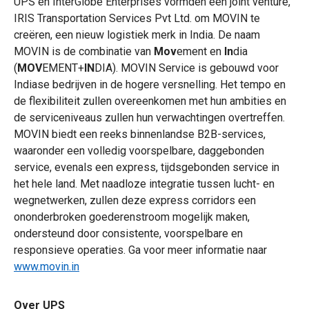
UPS en InterGlobe Enterprises vormden een joint venture,
IRIS Transportation Services Pvt Ltd. om MOVIN te
creëren, een nieuw logistiek merk in India. De naam
MOVIN is de combinatie van
Mov
ement en
In
dia
(
MOV
EMENT+
IN
DIA). MOVIN Service is gebouwd voor
Indiase bedrijven in de hogere versnelling. Het tempo en
de flexibiliteit zullen overeenkomen met hun ambities en
de serviceniveaus zullen hun verwachtingen overtreffen.
MOVIN biedt een reeks binnenlandse B2B-services,
waaronder een volledig voorspelbare, daggebonden
service, evenals een express, tijdsgebonden service in
het hele land. Met naadloze integratie tussen lucht- en
wegnetwerken, zullen deze express corridors een
ononderbroken goederenstroom mogelijk maken,
ondersteund door consistente, voorspelbare en
responsieve operaties. Ga voor meer informatie naar
www.movin.in
Over UPS