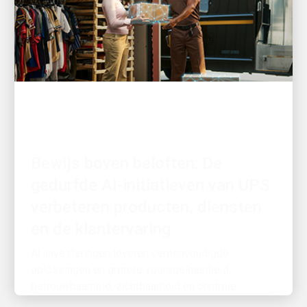
GEDREVEN DOOR INNOVATIE
Bewijs boven beloften: De
gedurfde AI-initiatieven van UPS
verbeteren producten, diensten
en de klantervaring
AI-investeringen leveren vereenvoudigde
oplossingen en grotere voorspelbaarheid,
betrouwbaarheid, zichtbaarheid en controle