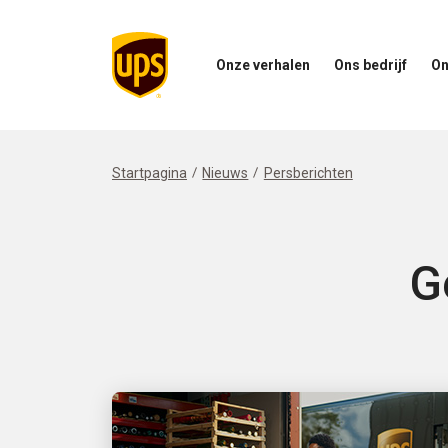
Onze verhalen
Ons bedrijf
On
Open
Open
Open
het
ons
het
menu
bedrijfsmenu
menu
Onze
Onze
Verhalen
impac
Startpagina
Nieuws
Persberichten
G