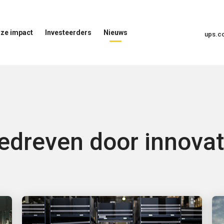
ze impact
Investeerders
Nieuws
ups.
Menu
Nieuwsmenu
voor
Openen
investeerders
openen
t
edreven door innovat