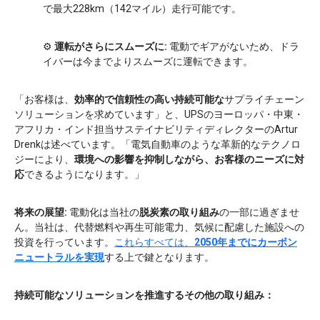
で最大228km（142マイル）走行可能です。
⚙️
運転がさらにスムーズに:
電動でギアがないため、ドラ
イバーは今までよりスムーズに運転できます。
「お客様は、
効率的で信頼性の高い持続可能な
サプライチェーン
ソリューションを求めています」と、UPSのヨーロッパ・中東・
アフリカ・インド担当サステイナビリティディレクターのArtur
Drenkは述べています。「電気自動車のような革新的なテクノロ
ジーにより、
環境への影響を抑制しながら、お客様のニーズに対
応
できるようになります。」
将来の展望:
電動化は当社の
脱炭素の取り組み
の一部に過ぎませ
ん。当社は、代替燃料や再生可能電力、気候に配慮した施設への
投資を行っています。
これらすべては、
2050年までにカーボン
ニュートラルを実現
する上で鍵となります。
持続可能なソリューションを推進するその他の取り組み：