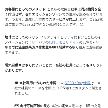
お客様にとってのメリット:
これらの電気自動車は
汚染物質を全
く排出せず
、
ゼロエミッションゾーン
での運用が認められていま
す。つまり、混雑した市内での
サービスが向上
します。
これは電
気自動車でなければできない画期的なことです。
😉
地球にとってのメリット:
サステイナビリティにおける当社のイ
ノベーションにより、パリの
低排出モビリティ
への以降と
2050
年までに温室効果ガス排出量を80%削減する
取り組みに直接貢献
できます。
電気自動車はさらによいことに、当社の社員にとってもメリット
があります。
🚚
当社専用に作られた車両
: この
IVECO eDaily車両
は、当
社の社員のニーズを念頭に、UPS向けにカスタムに製造さ
れました。
🗺
走行可能距離の長さ
: 当社の電気自動車は、1回の充電