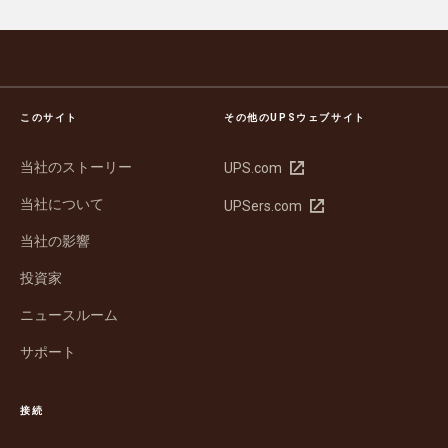
このサイト
その他のUPSウェブサイト
当社のストーリー
新
UPS.com
し
当社について
新
UPSers.com
い
し
ウ
当社の影響
い
ィ
ウ
ン
投資家
ィ
ド
ン
ウ
ニュースルーム
ド
で
サポート
ウ
開
で
く
開
接続
く