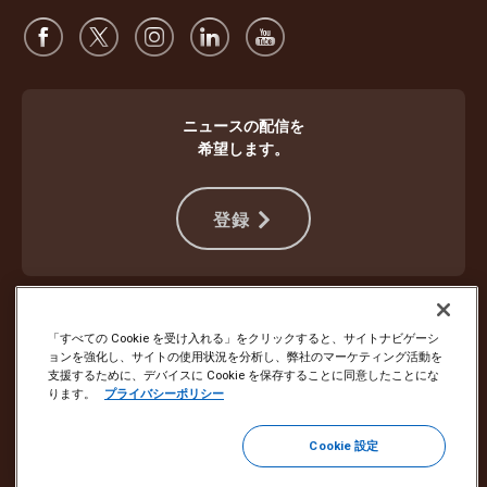
ニュースの配信を
希望します。
登録
違法行為から身を守る
ご利用規約
ウェブサイト使用条件
プライバシー通知
Cookie設定
「すべての Cookie を受け入れる」をクリックすると、サイトナビゲーシ
ョンを強化し、サイトの使用状況を分析し、弊社のマーケティング活動を
支援するために、デバイスに Cookie を保存することに同意したことにな
Copyright ©1994 - 2026 United Parcel Service of America, Inc. All rights
ります。
プライバシーポリシー
reserved. Eメールの配信停止をご希望の場合は
こちらから登録を解除してください
Cookie 設定
その他すべてのEメール設定を更新するか、UPSマーケティングEメー
ルの購読を解除するには、
こちらをクリック
してください。