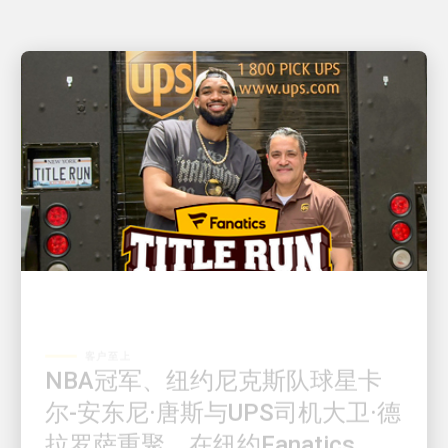
客户至上
NBA冠军、纽约尼克斯队球星卡
尔-安东尼·唐斯与UPS司机大卫·德
拉罗萨重聚，在纽约Fanatics
Fest上给球迷带来惊喜